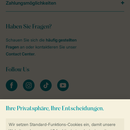
Zahlungsmöglichkeiten
Haben Sie Fragen?
Schauen Sie sich die
häufig gestellten
Fragen
an oder kontaktieren Sie unser
Contact Center
.
Follow Us
facebook
instagram
tiktok
youtube
Zum Newsletter anmelden