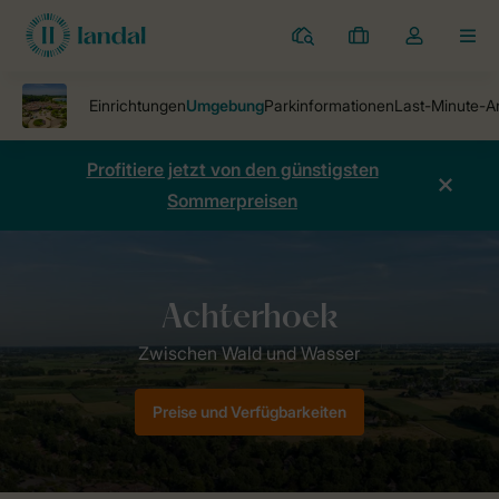
Ferienparks
Meine
Dropdown-
MEN
Buchungen
Menü
meines
Kontos
öffnen
Profitiere jetzt von den günstigsten
Sommerpreisen
Ferienparks
Ferienpark Stroombroek
Umgebung
Preise und Verfügbarkeiten