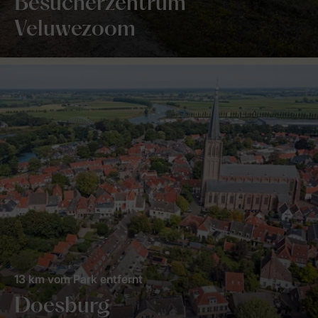
Besucherzentrum
Veluwezoom
13 km vom Park entfernt
Doesburg