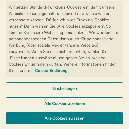
Sicher und schnell zur Online-Buchung
Sichere Datenübertragung
Sicheres Bezahlen
Sicherstellung Deiner Privatsphäre
Weitere Informationen und Einstellungen
Allgemeine Bedingungen
Impressum
Datenschutz
Cookies und Banner
Barrierefreiheit
© 2026 Landal GreenParks GmbH