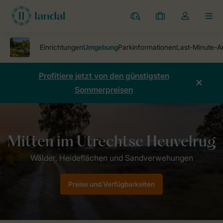
Ferienparks
Meine
Dropdown-
MEN
Buchungen
Menü
meines
Kontos
öffnen
Profitiere jetzt von den günstigsten
Sommerpreisen
Ferienparks
Ferienpark Soof Heuvelrug
Umgebung
Preise und Verfügbarkeiten