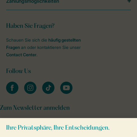
Zahlungsmöglichkeiten
Haben Sie Fragen?
Schauen Sie sich die
häufig gestellten
Fragen
an oder kontaktieren Sie unser
Contact Center
.
Follow Us
facebook
instagram
tiktok
youtube
Zum Newsletter anmelden