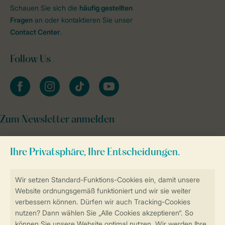
Schauen Sie sich die
häufig gestellten
Fragen
an oder kontaktieren Sie unser
Contact Center
.
Follow Us
facebook
instagram
tiktok
youtube
Zum Newsletter anmelden
Sicher und schnell zur Online-Buchung