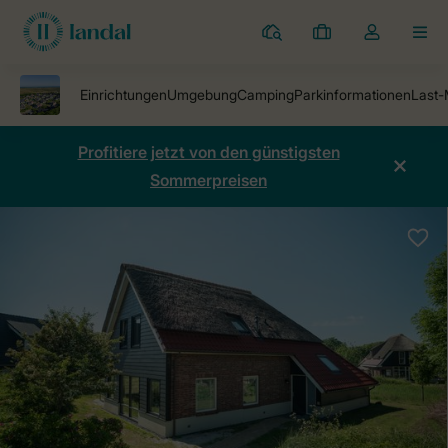
Ferienparks
Meine
Dropdown-
MEN
Buchungen
Menü
meines
Kontos
öffnen
Profitiere jetzt von den günstigsten
Sommerpreisen