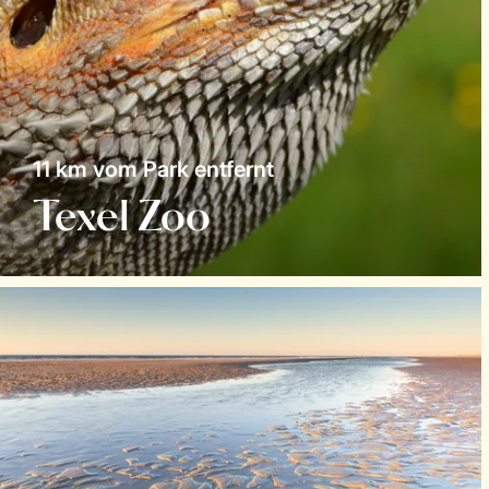
11 km vom Park entfernt
Texel Zoo