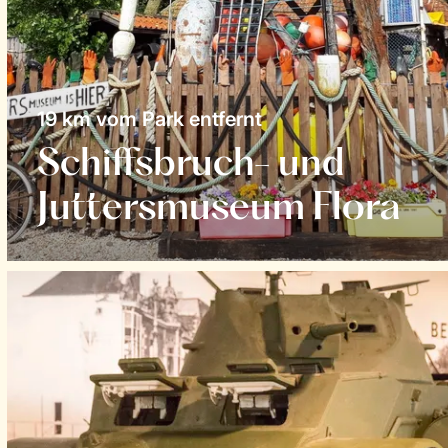
19 km vom Park entfernt
Schiffsbruch- und
Juttersmuseum Flora