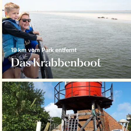
19 km vom Park entfernt
Das Krabbenboot