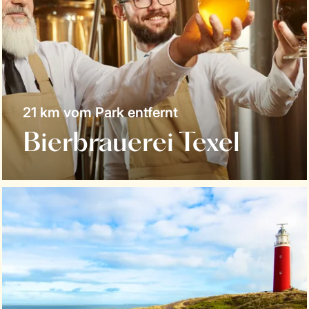
21 km vom Park entfernt
Bierbrauerei Texel