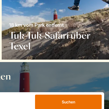
18 km vom Park entfernt
Tuk-Tuk-Safari über
Texel
ken
Suchen