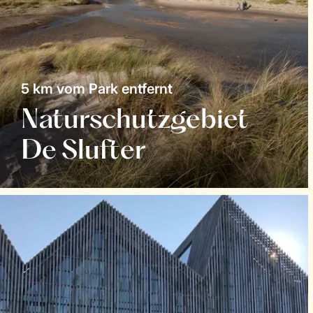
5 km vom Park entfernt
Naturschutzgebiet
De Slufter