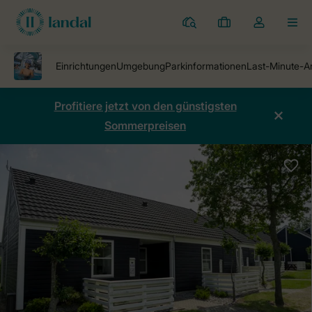
Ferienparks
Meine
Dropdown-
MEN
Buchungen
Menü
meines
Kontos
öffnen
Profitiere jetzt von den günstigsten
Sommerpreisen