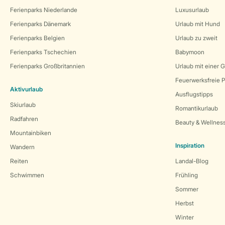
Ferienparks Niederlande
Luxusurlaub
Ferienparks Dänemark
Urlaub mit Hund
Ferienparks Belgien
Urlaub zu zweit
Ferienparks Tschechien
Babymoon
Ferienparks Großbritannien
Urlaub mit einer 
Feuerwerksfreie P
Aktivurlaub
Ausflugstipps
Skiurlaub
Romantikurlaub
Radfahren
Beauty & Wellnes
Mountainbiken
Inspiration
Wandern
Reiten
Landal-Blog
Schwimmen
Frühling
Sommer
Herbst
Winter