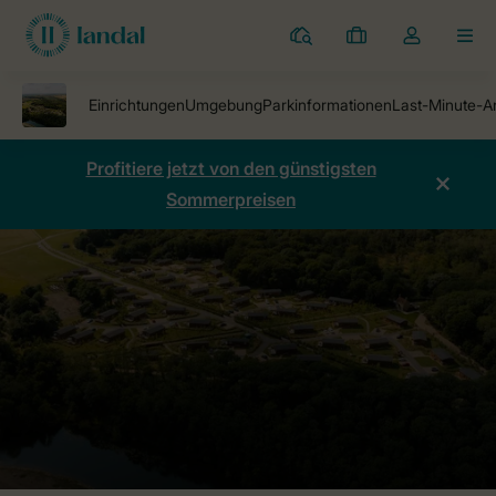
Ferienparks
Meine
Dropdown-
MEN
Buchungen
Menü
meines
Kontos
öffnen
Profitiere jetzt von den günstigsten
Sommerpreisen
Ferienparks
Rockingham Forest
Preise vergleichen