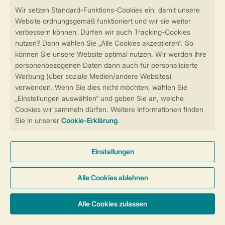
Sicher und schnell zur Online-Buchung
Sichere Datenübertragung
Sicheres Bezahlen
Sicherstellung Deiner Privatsphäre
Weitere Informationen und Einstellungen
Allgemeine Bedingungen
Impressum
Datenschutz
Cookies und Banner
Barrierefreiheit
© 2026 Landal GreenParks GmbH
Unterkünfte & Preise