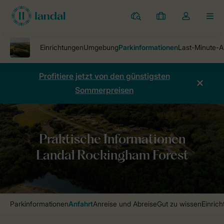
Ferienparks
Meine
Dropdown-
MEN
Buchungen
Menü
meines
Kontos
öffnen
Profitiere jetzt von den günstigsten
Sommerpreisen