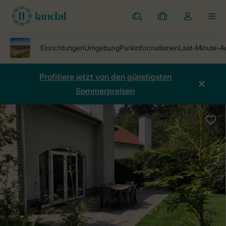
Ferienparks
Meine
Dropdown-
MEN
Buchungen
Menü
meines
Kontos
öffnen
Profitiere jetzt von den günstigsten
Sommerpreisen