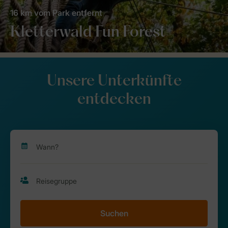
16 km vom Park entfernt
Kletterwald Fun Forest
Unsere Unterkünfte
entdecken
Suchen