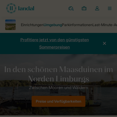
Ferienparks
Meine
Dropdown-
MEN
Buchungen
Menü
meines
Kontos
öffnen
Profitiere jetzt von den günstigsten
Sommerpreisen
Ferienparks
Resort Arcen
Umgebung Resort Arcen
Preise und Verfügbarkeiten