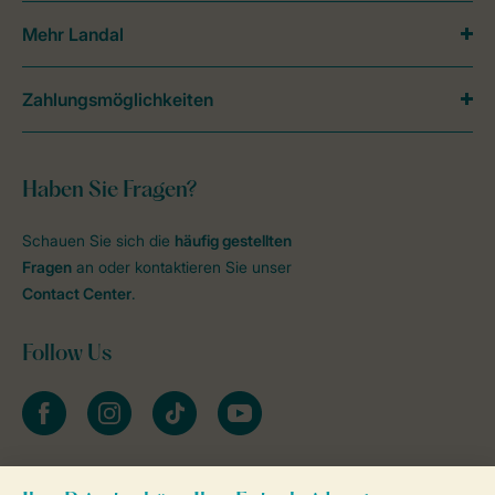
Mehr Landal
Zahlungsmöglichkeiten
Haben Sie Fragen?
Schauen Sie sich die
häufig gestellten
Fragen
an oder kontaktieren Sie unser
Contact Center
.
Follow Us
facebook
instagram
tiktok
youtube
Zum Newsletter anmelden