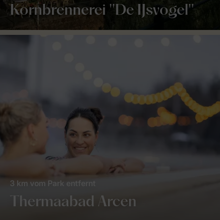
Kornbrennerei ''De IJsvogel''
3 km vom Park entfernt
Thermaabad Arcen