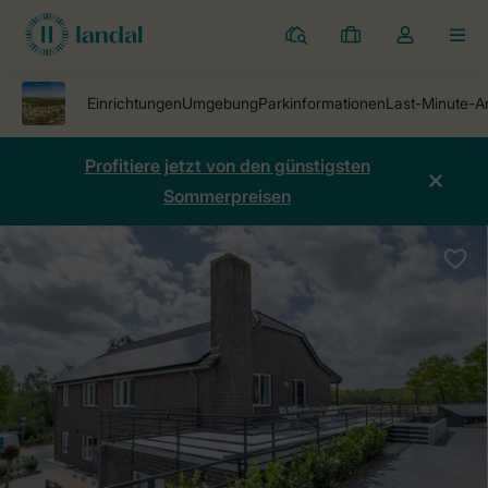
Ferienparks
Meine
Dropdown-
MEN
Buchungen
Menü
meines
Kontos
öffnen
Profitiere jetzt von den günstigsten
Sommerpreisen