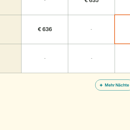
€ 635
-
€ 636
-
-
-
Mehr Nächte