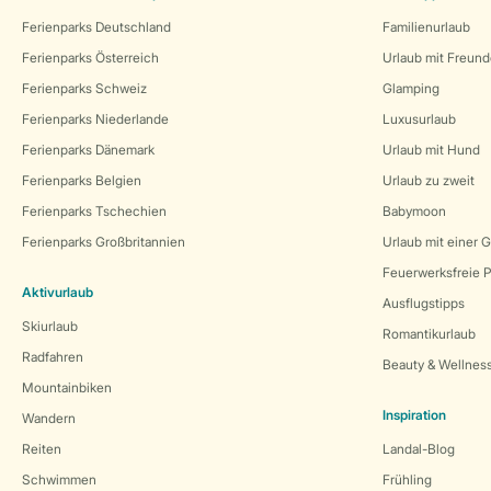
Ferienparks Deutschland
Familienurlaub
Ferienparks Österreich
Urlaub mit Freun
Ferienparks Schweiz
Glamping
Ferienparks Niederlande
Luxusurlaub
Ferienparks Dänemark
Urlaub mit Hund
Ferienparks Belgien
Urlaub zu zweit
Ferienparks Tschechien
Babymoon
Ferienparks Großbritannien
Urlaub mit einer 
Feuerwerksfreie P
Aktivurlaub
Ausflugstipps
Skiurlaub
Romantikurlaub
Radfahren
Beauty & Wellnes
Mountainbiken
Inspiration
Wandern
Reiten
Landal-Blog
Schwimmen
Frühling