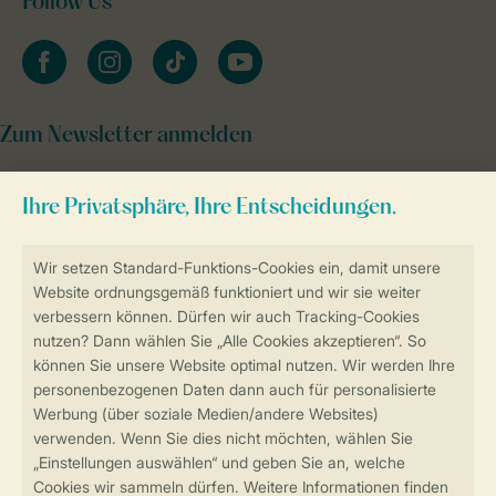
Follow Us
facebook
instagram
tiktok
youtube
Zum Newsletter anmelden
Sicher und schnell zur Online-Buchung
Sichere Datenübertragung
Sicheres Bezahlen
Sicherstellung Deiner Privatsphäre