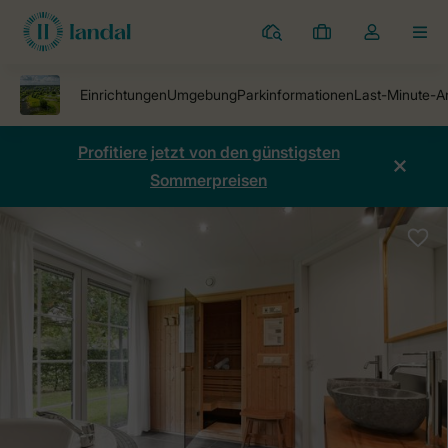
Ferienparks
Meine
Dropdown-
MEN
Buchungen
Menü
meines
Kontos
öffnen
Profitiere jetzt von den günstigsten
Sommerpreisen