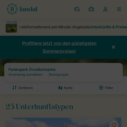
Ferienparks
Meine
Dropdown-
MEN
Buchungen
Menü
meines
Kontos
öffnen
Profitiere jetzt von den günstigsten
Sommerpreisen
Ferienparks
Ferienpark Orveltermarke
Preise und Verfügbarkeiten