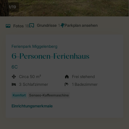
1/19
Grundrisse
1
Fotos
18
Ferienpark Miggelenberg
6-Personen-Ferienhaus
6C
Circa 50 m²
Frei stehend
3 Schlafzimmer
1 Badezimmer
Einrichtungsmerkmale