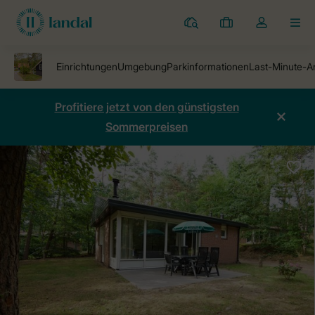
Ferienparks
Meine
Dropdown-
MEN
Buchungen
Menü
meines
Kontos
öffnen
Profitiere jetzt von den günstigsten
Sommerpreisen