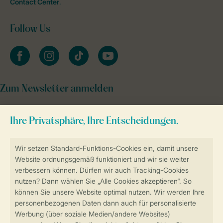
Contact Center
.
Follow Us
facebook
instagram
tiktok
youtube
Zum Newsletter anmelden
Sicher und schnell zur Online-Buchung
Sichere Datenübertragung
Sicheres Bezahlen