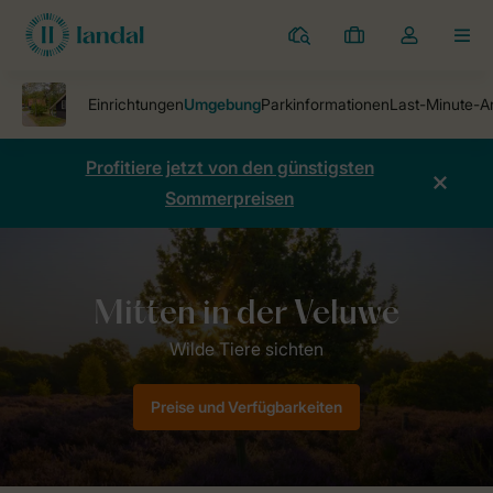
Ferienparks
Meine
Dropdown-
MEN
Buchungen
Menü
meines
Kontos
öffnen
Profitiere jetzt von den günstigsten
Sommerpreisen
Ferienparks
Ferienpark Miggelenberg
Umgebung
Preise und Verfügbarkeiten