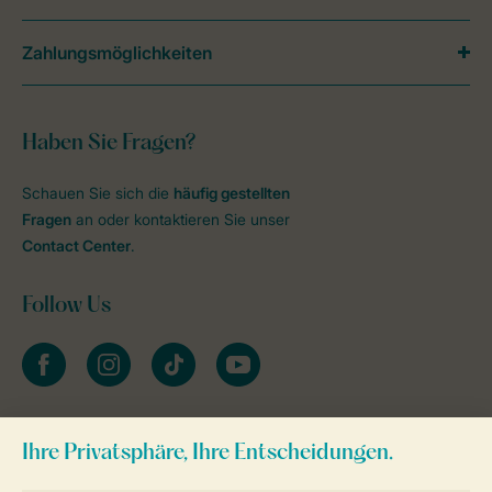
Zahlungsmöglichkeiten
Haben Sie Fragen?
Schauen Sie sich die
häufig gestellten
Fragen
an oder kontaktieren Sie unser
Contact Center
.
Follow Us
facebook
instagram
tiktok
youtube
Zum Newsletter anmelden