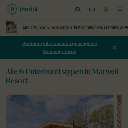
Ferienparks
Meine
Dropdown-
MEN
Buchungen
Menü
meines
Kontos
öffnen
Profitiere jetzt von den günstigsten
Sommerpreisen
Alle 6 Unterkunftstypen in Marwell
Resort
Ferienparks
Marwell Resort
Unterkünfte