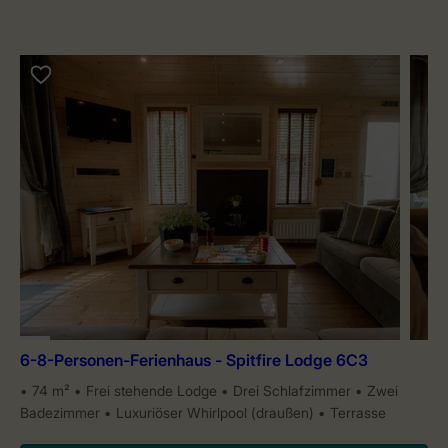
6-8-Personen-Ferienhaus - Spitfire Lodge 6C3
74 m²
Frei stehende Lodge
Drei Schlafzimmer
Zwei
Badezimmer
Luxuriöser Whirlpool (draußen)
Terrasse