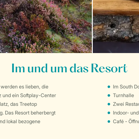
Im und um das Resort
 werden es lieben, die
Im South D
z und ein Softplay-Center
Turnhalle
atz, das Treetop
Zwei Resta
ng. Das Resort beherbergt
Indoor- und
und lokal bezogene
Café - Öffn