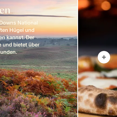
en
 Downs National
ften Hügel und
en kannst. Der
e und bietet über
kunden.