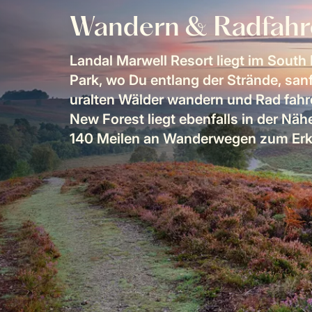
Wandern & Radfahr
Landal Marwell Resort liegt im South
Park, wo Du entlang der Strände, san
uralten Wälder wandern und Rad fahr
New Forest liegt ebenfalls in der Näh
140 Meilen an Wanderwegen zum Er