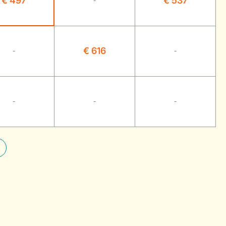
€ 497
€ 537
-
€ 616
-
-
-
-
-