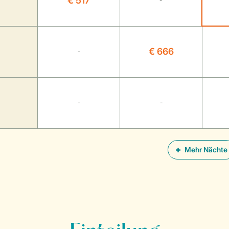
€ 517
-
€ 666
-
-
-
Mehr Nächte