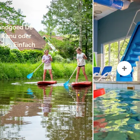
andgoed De
n Kanu oder
t's. Einfach