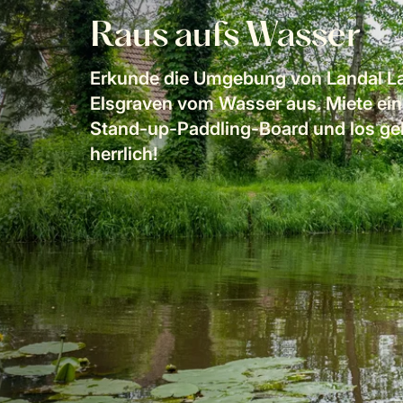
Raus aufs Wasser
Erkunde die Umgebung von Landal L
Elsgraven vom Wasser aus. Miete ei
Stand-up-Paddling-Board und los geh
herrlich!