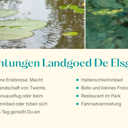
chtungen Landgoed De Els
ne Erlebnisse. Macht
Hallenschwimmbad
Landschaft von Twente.
Bollo und kleines Fre
nuausflug oder beim
Restaurant im Park
immbad oder toben sich
Fahrradvermietung
 Tag genießt Du ein