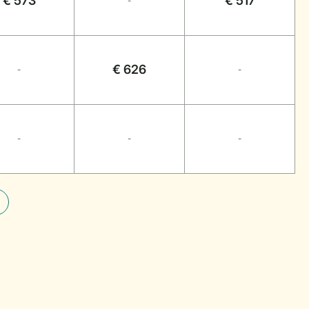
€ 573
€ 517
-
€ 626
-
-
-
-
-