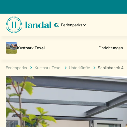
Ferienparks
Ferienparks
Kustpark Texel
Unterkünfte
Schilpbanck 4