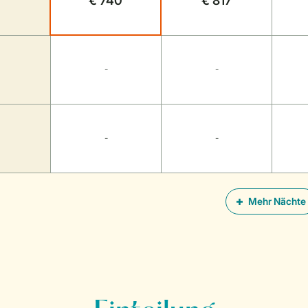
€ 740
€ 817
-
-
-
-
Mehr Nächte