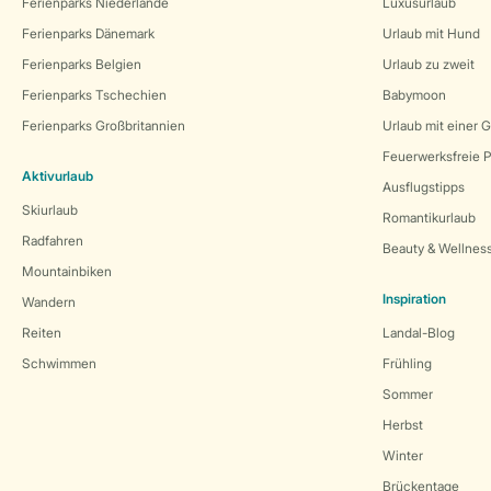
Ferienparks Niederlande
Luxusurlaub
Ferienparks Dänemark
Urlaub mit Hund
Ferienparks Belgien
Urlaub zu zweit
Ferienparks Tschechien
Babymoon
Ferienparks Großbritannien
Urlaub mit einer 
Feuerwerksfreie P
Aktivurlaub
Ausflugstipps
Skiurlaub
Romantikurlaub
Radfahren
Beauty & Wellnes
Mountainbiken
Inspiration
Wandern
Reiten
Landal-Blog
Schwimmen
Frühling
Sommer
Herbst
Winter
Brückentage