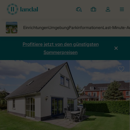
Ferienparks
Meine
Dropdown-
MEN
Buchungen
Menü
meines
Kontos
öffnen
Profitiere jetzt von den günstigsten
Sommerpreisen