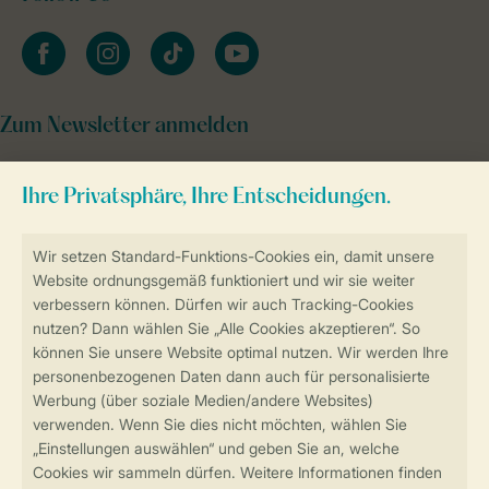
facebook
instagram
tiktok
youtube
Zum Newsletter anmelden
Sicher und schnell zur Online-Buchung
Sichere Datenübertragung
Sicheres Bezahlen
Sicherstellung Deiner Privatsphäre