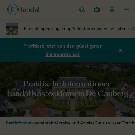
Ferienparks
Meine
Dropdown-
MEN
Buchungen
Menü
meines
Kontos
öffnen
Profitiere jetzt von den günstigsten
Sommerpreisen