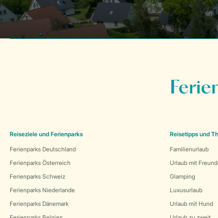
Ferie
Reiseziele und Ferienparks
Reisetipps und 
Ferienparks Deutschland
Familienurlaub
Ferienparks Österreich
Urlaub mit Freun
Ferienparks Schweiz
Glamping
Ferienparks Niederlande
Luxusurlaub
Ferienparks Dänemark
Urlaub mit Hund
Ferienparks Belgien
Urlaub zu zweit