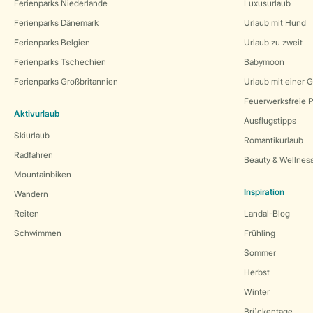
Ferienparks Niederlande
Luxusurlaub
Ferienparks Dänemark
Urlaub mit Hund
Ferienparks Belgien
Urlaub zu zweit
Ferienparks Tschechien
Babymoon
Ferienparks Großbritannien
Urlaub mit einer 
Feuerwerksfreie P
Aktivurlaub
Ausflugstipps
Skiurlaub
Romantikurlaub
Radfahren
Beauty & Wellnes
Mountainbiken
Inspiration
Wandern
Reiten
Landal-Blog
Schwimmen
Frühling
Sommer
Herbst
Winter
Brückentage