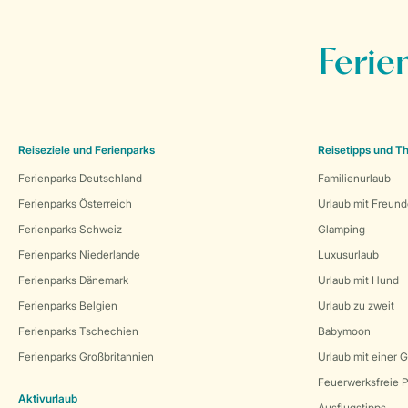
Ferie
Reiseziele und Ferienparks
Reisetipps und 
Ferienparks Deutschland
Familienurlaub
Ferienparks Österreich
Urlaub mit Freun
Ferienparks Schweiz
Glamping
Ferienparks Niederlande
Luxusurlaub
Ferienparks Dänemark
Urlaub mit Hund
Ferienparks Belgien
Urlaub zu zweit
Ferienparks Tschechien
Babymoon
Ferienparks Großbritannien
Urlaub mit einer 
Feuerwerksfreie P
Aktivurlaub
Ausflugstipps