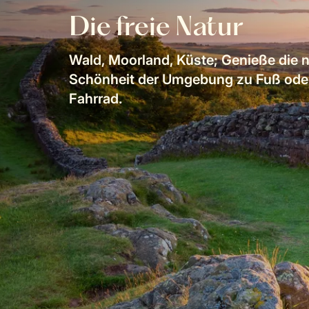
Die freie Natur
Wald, Moorland, Küste; Genieße die n
Schönheit der Umgebung zu Fuß ode
Fahrrad.