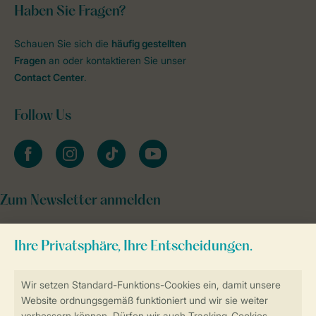
Haben Sie Fragen?
Schauen Sie sich die
häufig gestellten
Fragen
an oder kontaktieren Sie unser
Contact Center
.
Follow Us
facebook
instagram
tiktok
youtube
Zum Newsletter anmelden