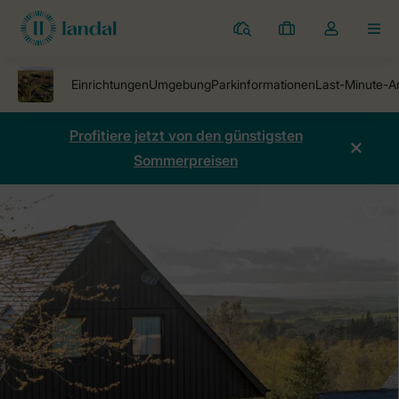
Ferienparks
Meine
Dropdown-
MEN
Buchungen
Menü
meines
Kontos
öffnen
Profitiere jetzt von den günstigsten
Sommerpreisen