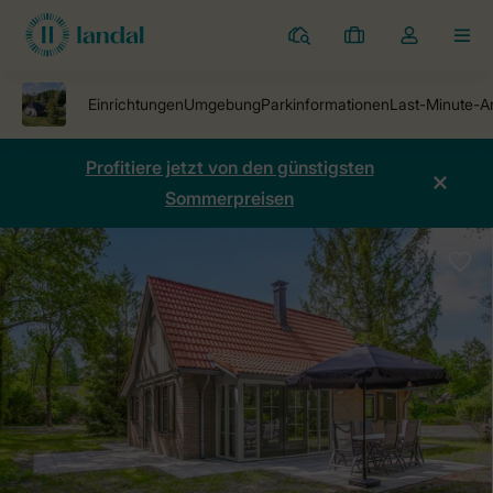
Ferienparks
Meine
Dropdown-
MEN
Buchungen
Menü
meines
Kontos
öffnen
Profitiere jetzt von den günstigsten
Sommerpreisen