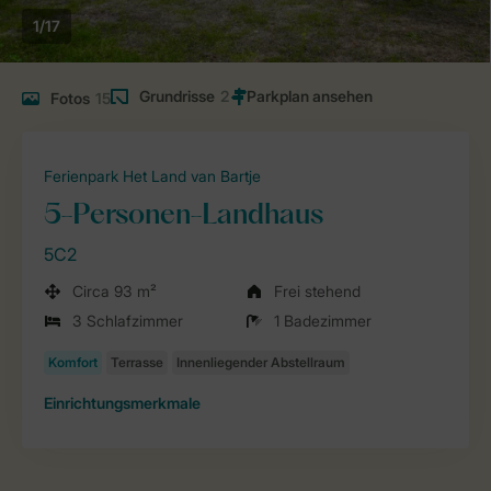
1/17
Grundrisse
2
Fotos
15
Ferienpark Het Land van Bartje
5-Personen-Landhaus
5C2
Circa 93 m²
Frei stehend
3 Schlafzimmer
1 Badezimmer
Einrichtungsmerkmale