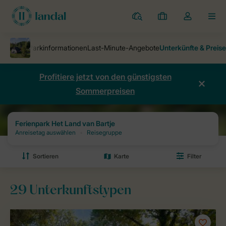
Ferienparks
Meine
Dropdown-
MEN
Buchungen
Menü
meines
Kontos
öffnen
Profitiere jetzt von den günstigsten
Sommerpreisen
Ferienparks
Ferienpark Het Land van Bartje
Preise und Verfügbark