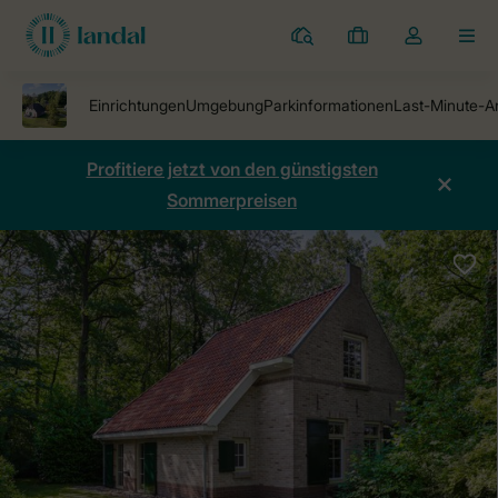
Ferienparks
Meine
Dropdown-
MEN
Buchungen
Menü
meines
Kontos
öffnen
Profitiere jetzt von den günstigsten
Sommerpreisen