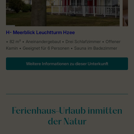
H- Meerblick Leuchtturm Hzee
82 m²
Aneinandergebaut
Drei Schlafzimmer
Offener
Kamin
Geeignet für 6 Personen
Sauna im Badezimmer
Weitere Informationen zu dieser Unterkunft
Ferienhaus-Urlaub inmitten
der Natur