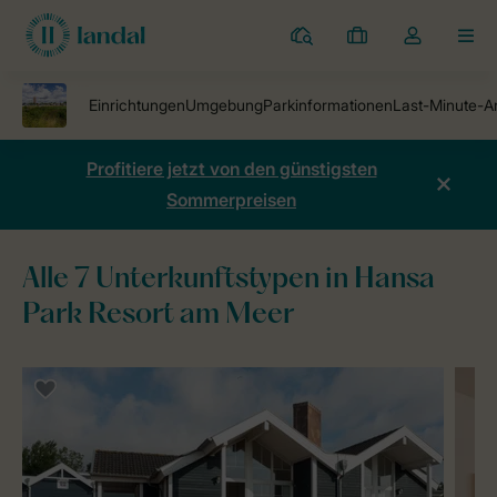
Ferienparks
Meine
Dropdown-
MEN
Buchungen
Menü
meines
Kontos
öffnen
Profitiere jetzt von den günstigsten
Sommerpreisen
Alle 7 Unterkunftstypen in Hansa
Park Resort am Meer
Ferienparks
Hansa Park Resort am Meer
Unterkünfte