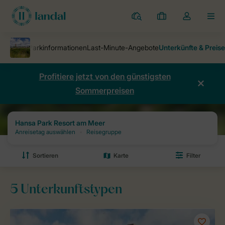
Ferienparks
Meine
Dropdown-
MEN
Buchungen
Menü
meines
Kontos
öffnen
Profitiere jetzt von den günstigsten
Sommerpreisen
Ferienparks
Hansa Park Resort am Meer
Preise und Verfügbarkeit