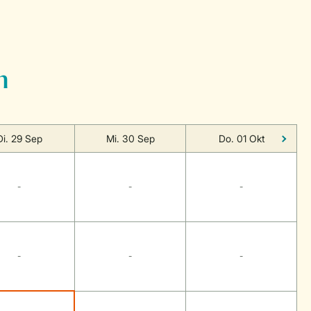
n
Di. 29 Sep
Mi. 30 Sep
Do. 01 Okt
-
-
-
-
-
-