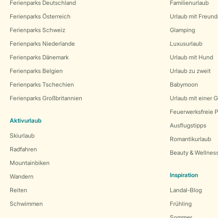
Ferienparks Deutschland
Familienurlaub
Ferienparks Österreich
Urlaub mit Freun
Ferienparks Schweiz
Glamping
Ferienparks Niederlande
Luxusurlaub
Ferienparks Dänemark
Urlaub mit Hund
Ferienparks Belgien
Urlaub zu zweit
Ferienparks Tschechien
Babymoon
Ferienparks Großbritannien
Urlaub mit einer 
Feuerwerksfreie P
Aktivurlaub
Ausflugstipps
Skiurlaub
Romantikurlaub
Radfahren
Beauty & Wellnes
Mountainbiken
Inspiration
Wandern
Reiten
Landal-Blog
Schwimmen
Frühling
Sommer