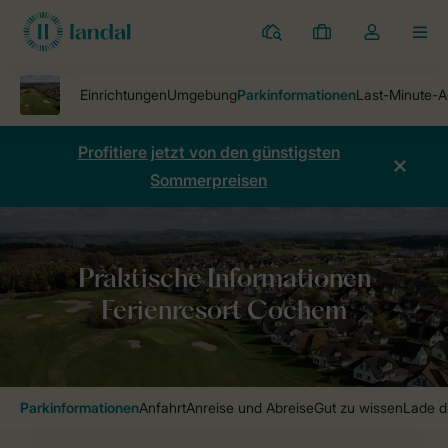
Ferienparks
Meine
Dropdown-
MEN
Buchungen
Menü
meines
Kontos
öffnen
Profitiere jetzt von den günstigsten
Sommerpreisen