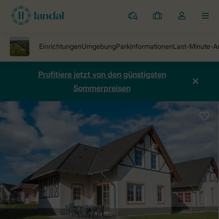
Ferienparks
Meine
Dropdown-
MEN
Buchungen
Menü
meines
Kontos
öffnen
Profitiere jetzt von den günstigsten
Sommerpreisen