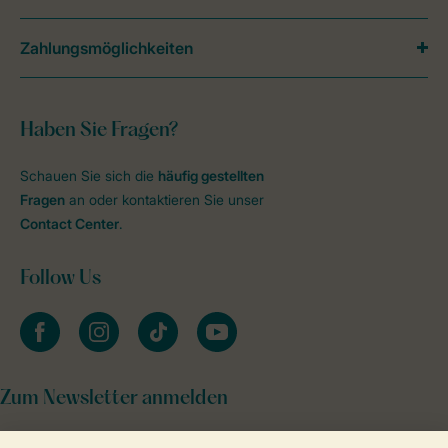
Zahlungsmöglichkeiten
Haben Sie Fragen?
Schauen Sie sich die
häufig gestellten
Fragen
an oder kontaktieren Sie unser
Contact Center
.
Follow Us
facebook
instagram
tiktok
youtube
Zum Newsletter anmelden