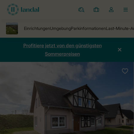
Ferienparks
Meine
Dropdown-
MEN
Buchungen
Menü
meines
Kontos
öffnen
Profitiere jetzt von den günstigsten
Sommerpreisen