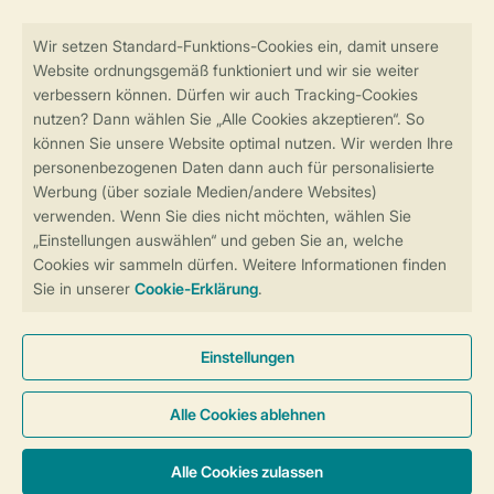
Sicher und schnell zur Online-Buchung
Sichere Datenübertragung
Sicheres Bezahlen
Sicherstellung Deiner Privatsphäre
Weitere Informationen und Einstellungen
Allgemeine Bedingungen
Impressum
Datenschutz
Cookies und Banner
Barrierefreiheit
© 2026 Landal GreenParks GmbH