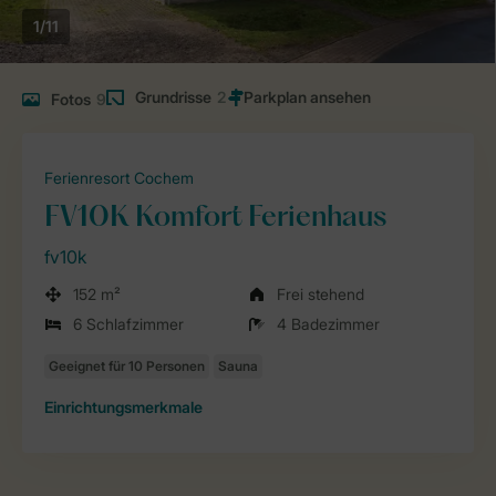
1/11
Grundrisse
2
Fotos
9
Ferienresort Cochem
FV10K Komfort Ferienhaus
fv10k
152 m²
Frei stehend
6 Schlafzimmer
4 Badezimmer
Einrichtungsmerkmale