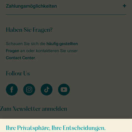
Zahlungsmöglichkeiten
Haben Sie Fragen?
Schauen Sie sich die
häufig gestellten
Fragen
an oder kontaktieren Sie unser
Contact Center
.
Follow Us
facebook
instagram
tiktok
youtube
Zum Newsletter anmelden