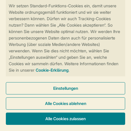
Sicher und schnell zur Online-Buchung
Sichere Datenübertragung
Sicheres Bezahlen
Sicherstellung Deiner Privatsphäre
Weitere Informationen und Einstellungen
Allgemeine Bedingungen
Impressum
Datenschutz
Cookies und Banner
Barrierefreiheit
© 2026 Landal GreenParks GmbH
Unterkünfte & Preise