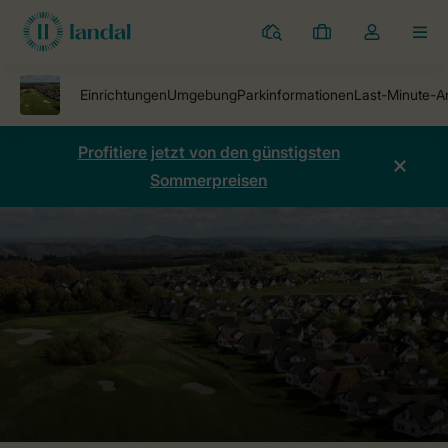
Ferienparks
Meine
Dropdown-
MEN
Buchungen
Menü
meines
Kontos
öffnen
Profitiere jetzt von den günstigsten
Sommerpreisen
Ferienparks
Ferienresort Cochem
Preise vergleichen