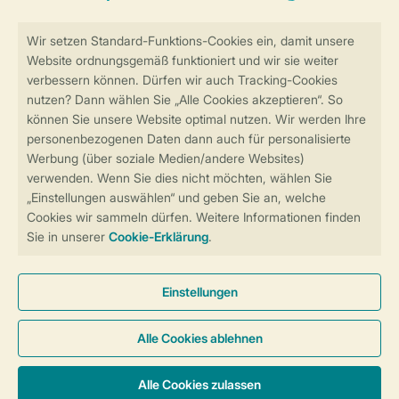
Sicher und schnell zur Online-Buchung
Sichere Datenübertragung
Sicheres Bezahlen
Sicherstellung Deiner Privatsphäre
Weitere Informationen und Einstellungen
Allgemeine Bedingungen
Impressum
Datenschutz
Cookies und Banner
Barrierefreiheit
© 2026 Landal GreenParks GmbH