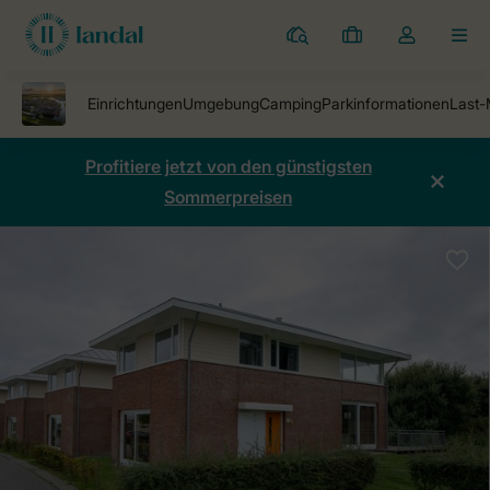
Ferienparks
Meine
Dropdown-
MEN
Buchungen
Menü
meines
Kontos
öffnen
Profitiere jetzt von den günstigsten
Sommerpreisen