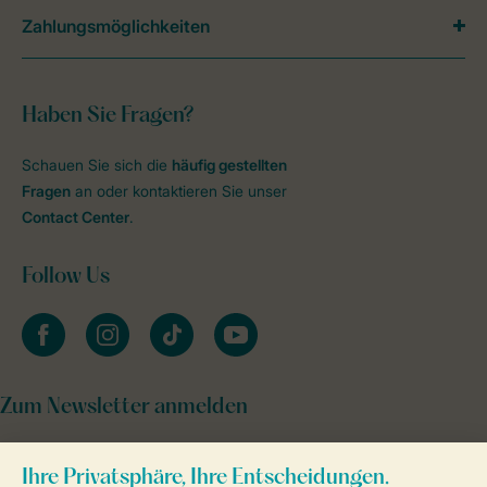
Zahlungsmöglichkeiten
Haben Sie Fragen?
Schauen Sie sich die
häufig gestellten
Fragen
an oder kontaktieren Sie unser
Contact Center
.
Follow Us
facebook
instagram
tiktok
youtube
Zum Newsletter anmelden