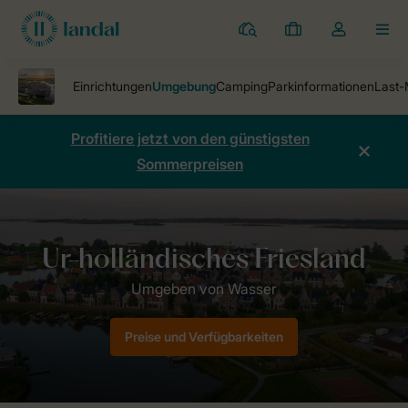
Ferienparks
Meine
Dropdown-
MEN
Buchungen
Menü
meines
Kontos
öffnen
Profitiere jetzt von den günstigsten
Sommerpreisen
Ferienparks
Ferienpark Esonstad
Umgebung
Preise und Verfügbarkeiten