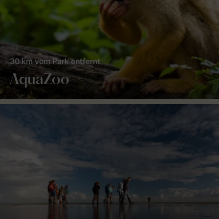
30 km vom Park entfernt
AquaZoo