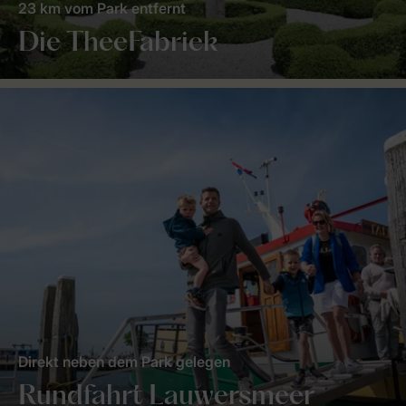
23 km vom Park entfernt
Die TheeFabriek
Direkt neben dem Park gelegen
Rundfahrt Lauwersmeer