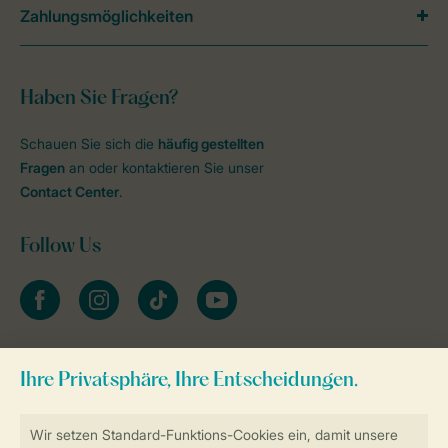
Zahlungsmöglichkeiten
Haben Sie Fragen?
Schauen Sie sich die
häufig gestellten
Fragen
an oder kontaktieren Sie unser
Contact Center
.
Follow Us
facebook
instagram
tiktok
youtube
Zum Newsletter anmelden