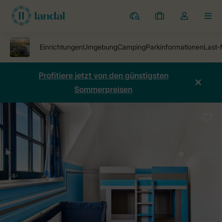
Ferienparks
Meine
Dropdown-
MEN
Buchungen
Menü
meines
Kontos
öffnen
Profitiere jetzt von den günstigsten
Sommerpreisen