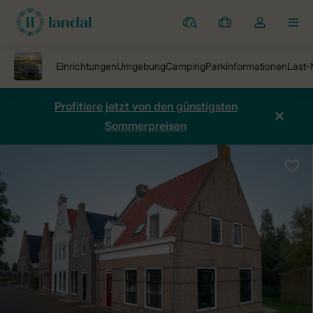
Ferienparks
Meine
Dropdown-
MEN
Buchungen
Menü
meines
Kontos
öffnen
Profitiere jetzt von den günstigsten
Sommerpreisen