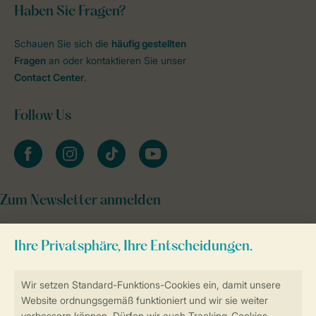
Haben Sie Fragen?
Schauen Sie sich die
häufig gestellten
Fragen
an oder kontaktieren Sie unser
Contact Center
.
Follow Us
facebook
instagram
tiktok
youtube
Zum Newsletter anmelden