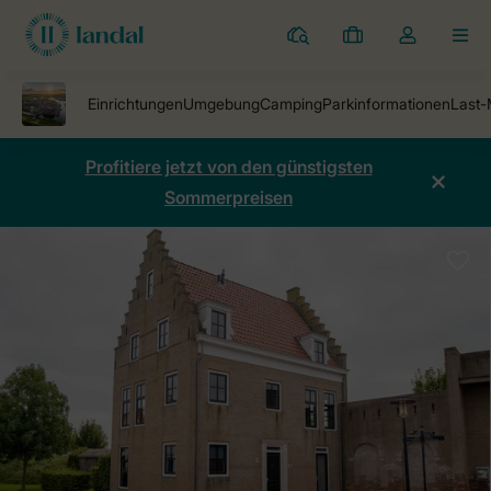
Ferienparks
Meine
Dropdown-
MEN
Buchungen
Menü
meines
Kontos
öffnen
Profitiere jetzt von den günstigsten
Sommerpreisen