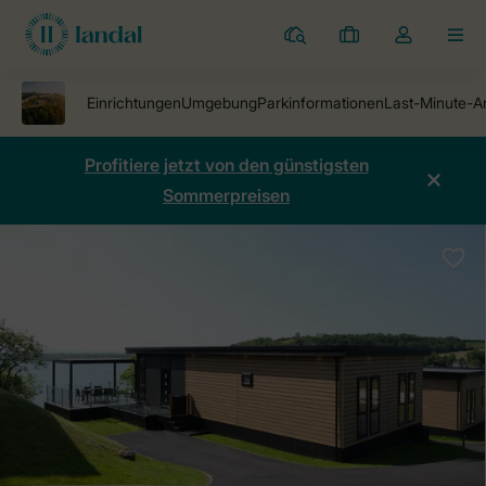
Ferienparks
Meine
Dropdown-
MEN
Buchungen
Menü
meines
Kontos
öffnen
Profitiere jetzt von den günstigsten
Sommerpreisen