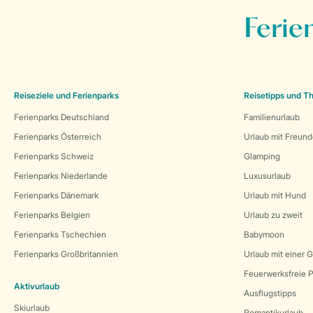
Ferie
Reiseziele und Ferienparks
Reisetipps und 
Ferienparks Deutschland
Familienurlaub
Ferienparks Österreich
Urlaub mit Freun
Ferienparks Schweiz
Glamping
Ferienparks Niederlande
Luxusurlaub
Ferienparks Dänemark
Urlaub mit Hund
Ferienparks Belgien
Urlaub zu zweit
Ferienparks Tschechien
Babymoon
Ferienparks Großbritannien
Urlaub mit einer 
Feuerwerksfreie P
Aktivurlaub
Ausflugstipps
Skiurlaub
Romantikurlaub