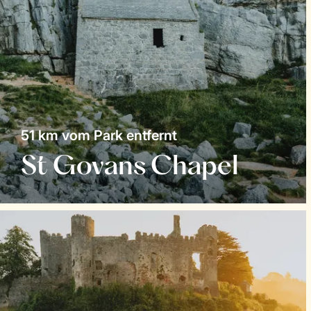
51 km vom Park entfernt
St Govans Chapel