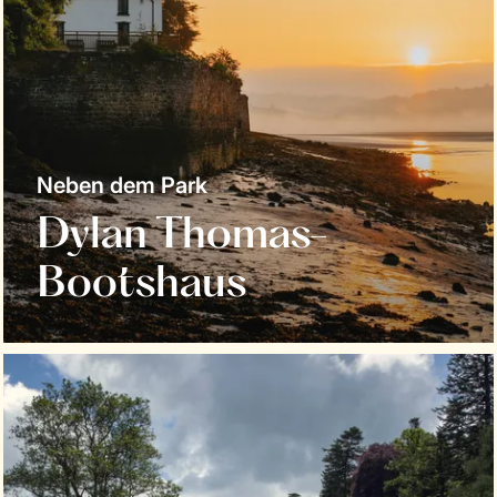
Neben dem Park
Dylan Thomas-
Bootshaus