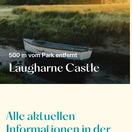
500 m vom Park entfernt
Laugharne Castle