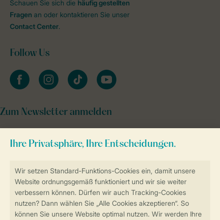
Schauen Sie sich die
häufig gestellten
Fragen
an oder kontaktieren Sie unser
Contact Center
.
Follow Us
facebook
instagram
tiktok
youtube
Zum Newsletter anmelden
Sicher und schnell zur Online-Buchung
Sichere Datenübertragung