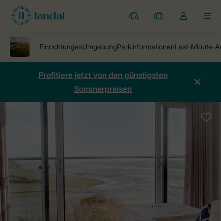
Ferienparks
Meine
Dropdown-
MEN
Buchungen
Menü
meines
Kontos
öffnen
Profitiere jetzt von den günstigsten
Sommerpreisen