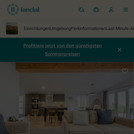
Ferienparks
Meine
Dropdown-
MEN
Buchungen
Menü
meines
Kontos
öffnen
Profitiere jetzt von den günstigsten
Sommerpreisen