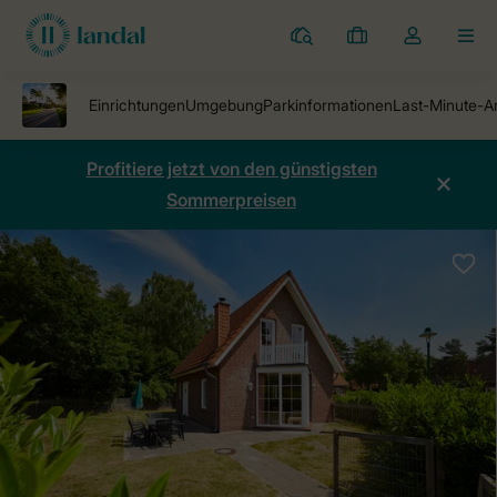
Ferienparks
Meine
Dropdown-
MEN
Buchungen
Menü
meines
Kontos
öffnen
Profitiere jetzt von den günstigsten
Sommerpreisen