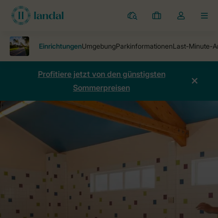
Ferienparks
Meine
Dropdown-
MEN
Buchungen
Menü
meines
Kontos
öffnen
Profitiere jetzt von den günstigsten
Sommerpreisen
Ferienparks
Ferienpark Dwergter Sand
Einrichtungen