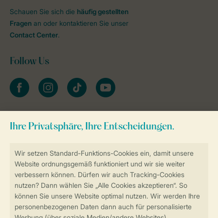
Schauen Sie sich die
häufig gestellten
Fragen
an oder kontaktieren Sie unser
Contact Center
.
Follow Us
facebook
instagram
tiktok
youtube
Zum Newsletter anmelden
Sicher und schnell zur Online-Buchung